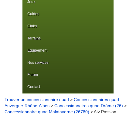
Jeux
Guides
Clubs
Terrains
Equipement
Nos services
Forum
Contact
Trouver un concessionnaire quad
>
Concessionnaires quad
Auvergne-Rhône-Alpes
>
Concessionnaires quad Drôme (26)
>
Concessionnaire quad Malataverne (26780)
> Atv Passion