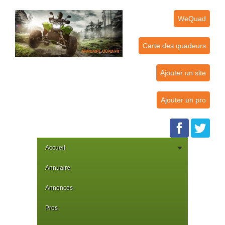
WeQuad
Carte des quadeurs
Ajouter un site
Ajouter un pro
Accueil
Annuaire
Annonces
Pros