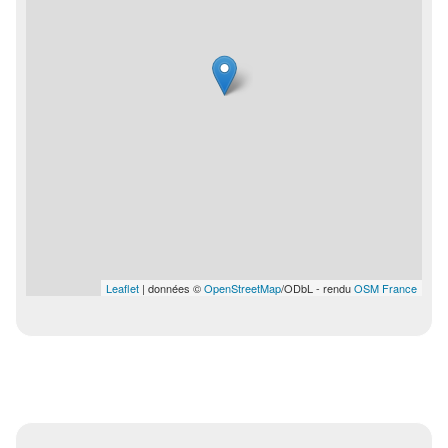
Leaflet
| données ©
OpenStreetMap
/ODbL - rendu
OSM France