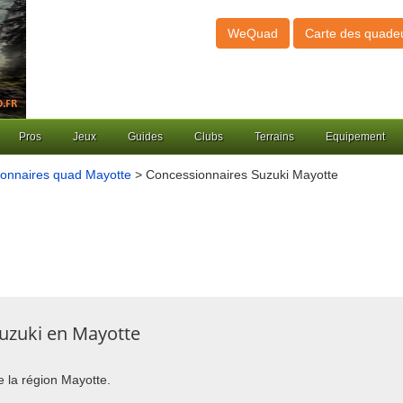
WeQuad
Carte des quade
Pros
Jeux
Guides
Clubs
Terrains
Equipement
onnaires quad Mayotte
> Concessionnaires Suzuki Mayotte
uzuki en Mayotte
e la région Mayotte.