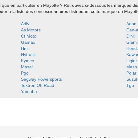
que en particulier en Mayotte ? Retrouvez ci-dessous les marques dis
er à la liste des concessionnaires distribuant cette marque en Mayott
Adly
Aeon
As Motors
Can-
Cf Moto
Dinli
Gamax
Glami
Hm
Hond
Hytrack
Kawas
Kymco
Ligier
Masai
Mash
Pgo
Polari
Segway Powersports
Suzuk
Textron Off Road
Tgb
Yamaha