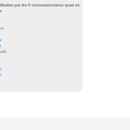
tibuées par les 0 concessionnaires quad en
e.
am
s
a
aki
s
i