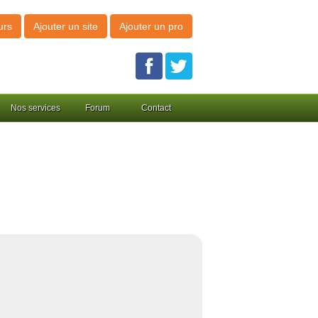
urs
Ajouter un site
Ajouter un pro
Nos services
Forum
Contact