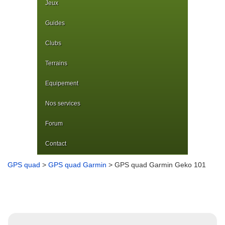
Jeux
Guides
Clubs
Terrains
Equipement
Nos services
Forum
Contact
GPS quad
>
GPS quad Garmin
> GPS quad Garmin Geko 101