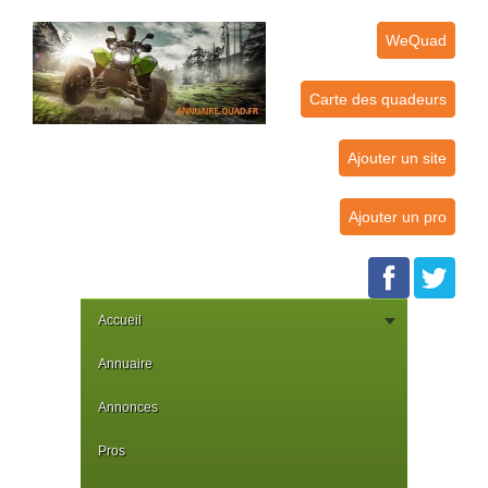
WeQuad
Carte des quadeurs
Ajouter un site
Ajouter un pro
Accueil
Annuaire
Annonces
Pros