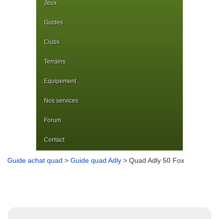
Jeux
Guides
Clubs
Terrains
Equipement
Nos services
Forum
Contact
Guide achat quad
>
Guide quad Adly
> Quad Adly 50 Fox