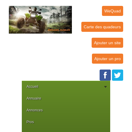
WeQuad
Carte des quadeurs
Ajouter un site
Ajouter un pro
Accueil
Annuaire
Annonces
Pros