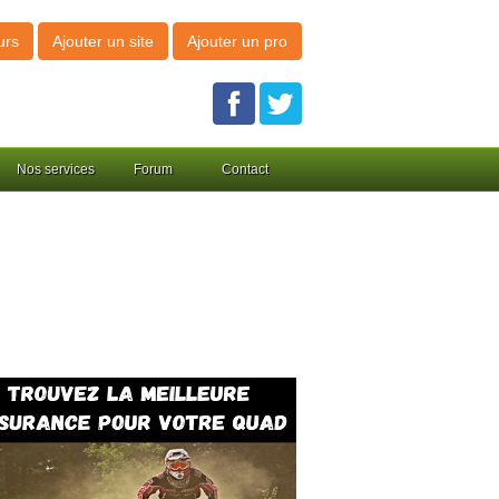
urs
Ajouter un site
Ajouter un pro
Nos services
Forum
Contact