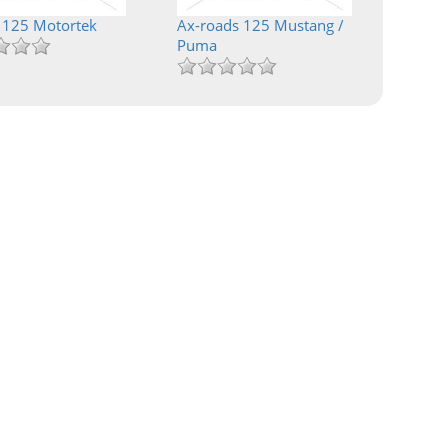
 125 Motortek
Ax-roads 125 Mustang /
Puma