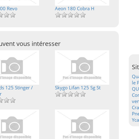
00 Revo
Aeon 180 Cobra H
vent vous intéresser
Si
Qua
le 
ds 125 Stinger /
Skygo Lifan 125 Sg St
QU
r
Con
ven
Cr
Pn
Yca