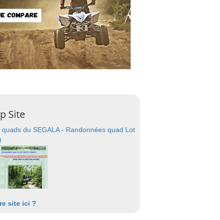
p Site
 quads du SEGALA - Randonnées quad Lot
)
re site ici ?