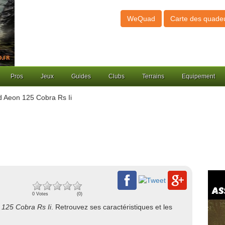
WeQuad
Carte des quade
Pros
Jeux
Guides
Clubs
Terrains
Equipement
 Aeon 125 Cobra Rs Ii
0 Votes
(0)
125 Cobra Rs Ii
. Retrouvez ses caractéristiques et les