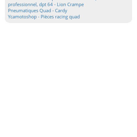
professionnel, dpt 64 - Lion Crampe
Pneumatiques Quad - Cardy
Ycamotoshop - Pièces racing quad