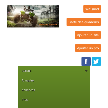
WeQuad
Carte des quadeurs
Ajouter un site
Ajouter un pro
Accueil
Annuaire
Annonces
Pros