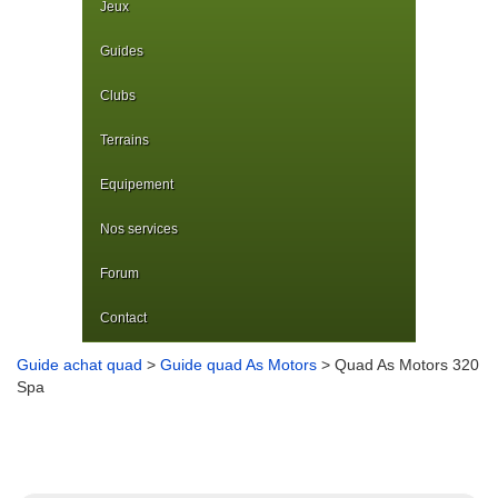
Jeux
Guides
Clubs
Terrains
Equipement
Nos services
Forum
Contact
Guide achat quad
>
Guide quad As Motors
> Quad As Motors 320
Spa