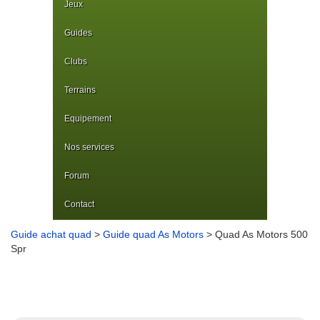
Jeux
Guides
Clubs
Terrains
Equipement
Nos services
Forum
Contact
Guide achat quad
>
Guide quad As Motors
> Quad As Motors 500
Spr