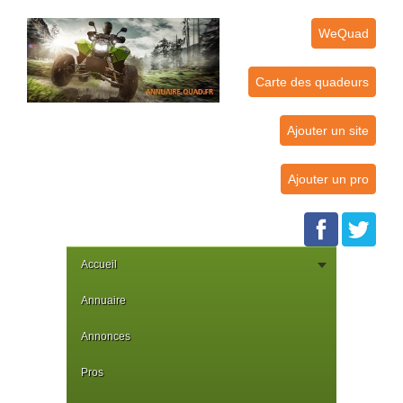
WeQuad
Carte des quadeurs
Ajouter un site
Ajouter un pro
Accueil
Annuaire
Annonces
Pros