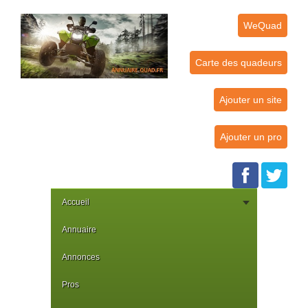
WeQuad
Carte des quadeurs
Ajouter un site
Ajouter un pro
Accueil
Annuaire
Annonces
Pros