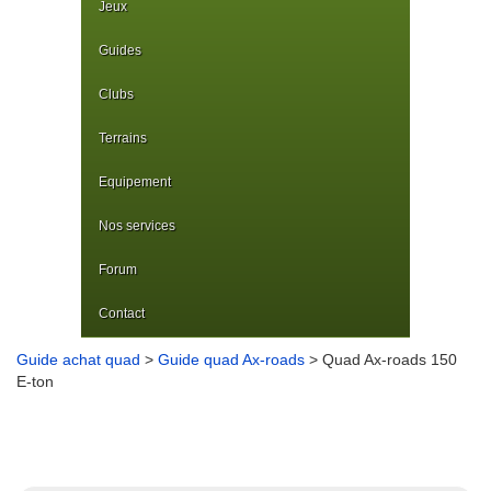
Jeux
Guides
Clubs
Terrains
Equipement
Nos services
Forum
Contact
Guide achat quad
>
Guide quad Ax-roads
> Quad Ax-roads 150
E-ton