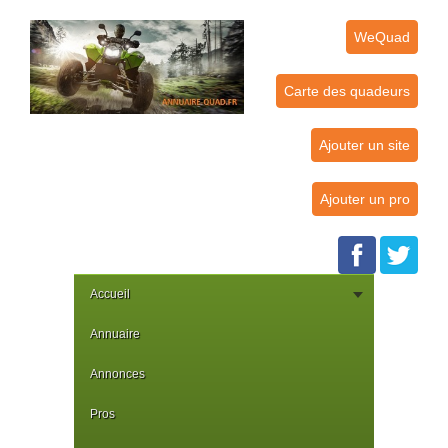
WeQuad
Carte des quadeurs
Ajouter un site
Ajouter un pro
Accueil
Annuaire
Annonces
Pros