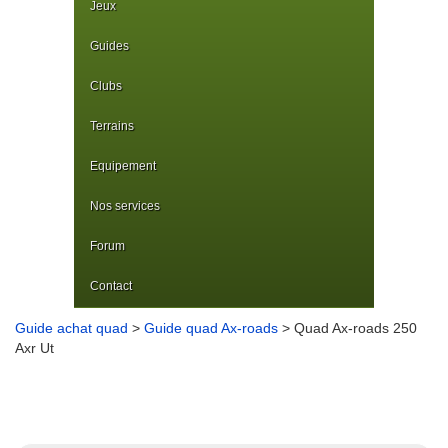
Jeux
Guides
Clubs
Terrains
Equipement
Nos services
Forum
Contact
Guide achat quad
>
Guide quad Ax-roads
> Quad Ax-roads 250
Axr Ut