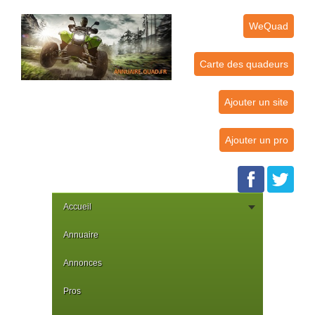
WeQuad
Carte des quadeurs
Ajouter un site
Ajouter un pro
Accueil
Annuaire
Annonces
Pros