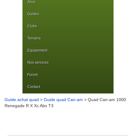
Jeux
Guides
Clubs
Terrains
Equipement
Nos services
Forum
Contact
Guide achat quad
>
Guide quad Can-am
> Quad Can-am 1000
Renegade R X Xc Abs T3