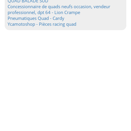
QUAD BALADE SUD
Concessionnaire de quads neufs occasion, vendeur
professionnel, dpt 64 - Lion Crampe
Pneumatiques Quad - Cardy
Ycamotoshop - Pièces racing quad