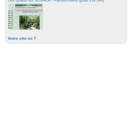
Les quads du SEGALA - Randonnées quad Lot (46)
Votre site ici ?