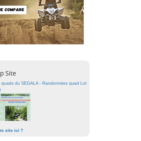
p Site
 quads du SEGALA - Randonnées quad Lot
)
re site ici ?