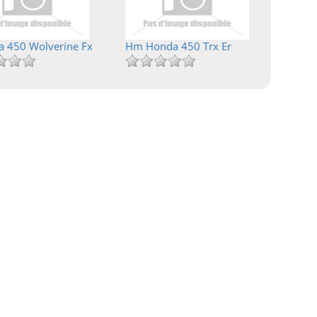
 450 Wolverine Fx
Hm Honda 450 Trx Er