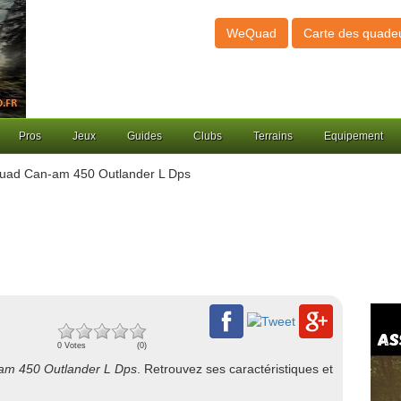
WeQuad
Carte des quade
Pros
Jeux
Guides
Clubs
Terrains
Equipement
uad Can-am 450 Outlander L Dps
0 Votes
(0)
am 450 Outlander L Dps
. Retrouvez ses caractéristiques et