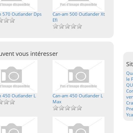
 570 Outlander Dps
Can-am 500 Outlander Xt
Efi
vent vous intéresser
Si
Qua
le 
QU
Con
 450 Outlander L
Can-am 450 Outlander L
ven
Max
Cr
Pn
Yca