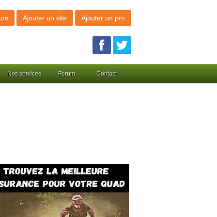
urs
Ajouter un site
Ajouter un pro
Nos services
Forum
Contact