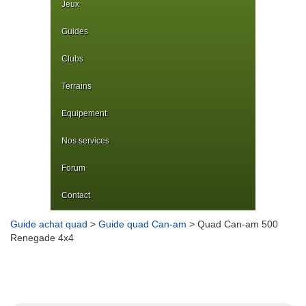
Jeux
Guides
Clubs
Terrains
Equipement
Nos services
Forum
Contact
Guide achat quad
>
Guide quad Can-am
> Quad Can-am 500
Renegade 4x4