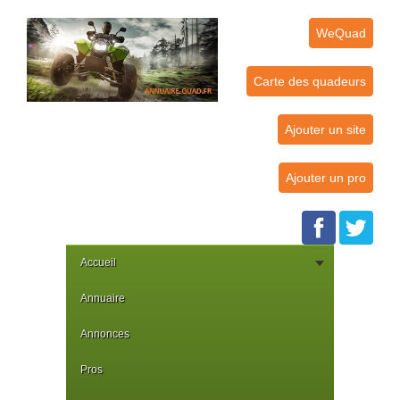
WeQuad
Carte des quadeurs
Ajouter un site
Ajouter un pro
Accueil
Annuaire
Annonces
Pros