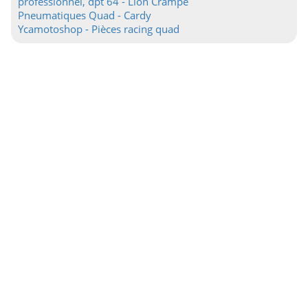
professionnel, dpt 64 - Lion Crampe
Pneumatiques Quad - Cardy
Ycamotoshop - Pièces racing quad