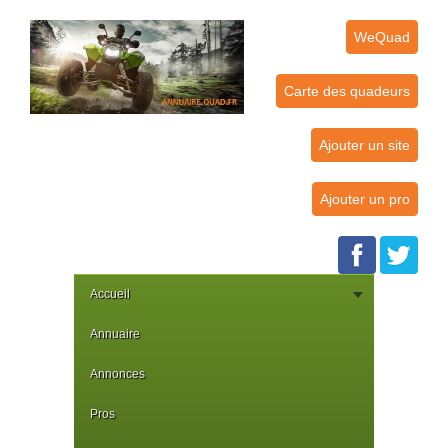
WeQuad
Carte des quadeurs
Ajouter un site
Ajouter un pro
Accueil
Annuaire
Annonces
Pros