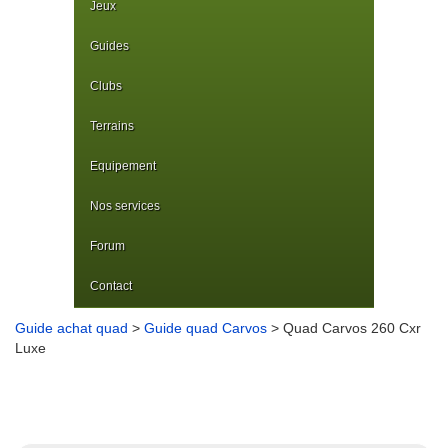
Jeux
Guides
Clubs
Terrains
Equipement
Nos services
Forum
Contact
Guide achat quad
>
Guide quad Carvos
> Quad Carvos 260 Cxr
Luxe