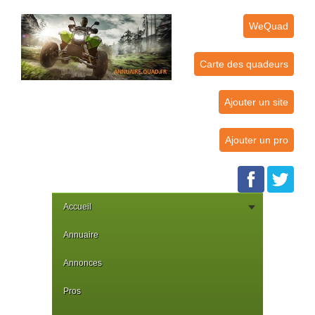
WeQuad
Carte des quadeurs
Ajouter un site
Ajouter un pro
Accueil
Annuaire
Annonces
Pros