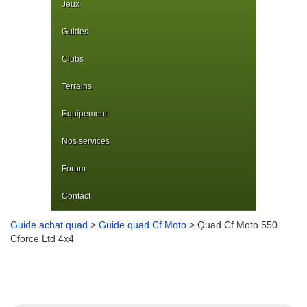
Jeux
Guides
Clubs
Terrains
Equipement
Nos services
Forum
Contact
Guide achat quad
>
Guide quad Cf Moto
> Quad Cf Moto 550
Cforce Ltd 4x4