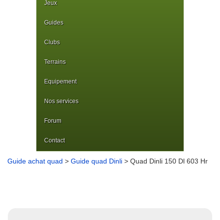
Jeux
Guides
Clubs
Terrains
Equipement
Nos services
Forum
Contact
Guide achat quad
>
Guide quad Dinli
> Quad Dinli 150 Dl 603 Hr