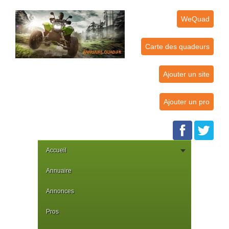
WeQuad
Carte des quadeurs
Ajouter un site
Ajouter un pro
Accueil
Annuaire
Annonces
Pros