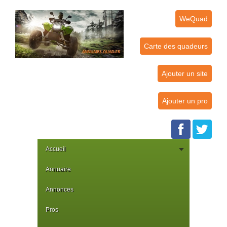
WeQuad
Carte des quadeurs
Ajouter un site
Ajouter un pro
Accueil
Annuaire
Annonces
Pros