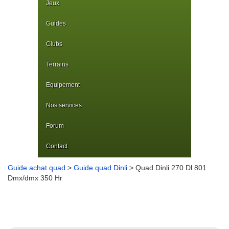
Jeux
Guides
Clubs
Terrains
Equipement
Nos services
Forum
Contact
Guide achat quad
>
Guide quad Dinli
> Quad Dinli 270 Dl 801
Dmx/dmx 350 Hr