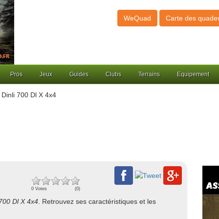
WeQuad
Carte des quade
Pros
Jeux
Guides
Clubs
Terrains
Equipement
Dinli 700 Dl X 4x4
0 Votes
(0)
 700 Dl X 4x4
. Retrouvez ses caractéristiques et les