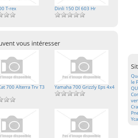
00 T-rex
Dinli 150 Dl 603 Hr
vent vous intéresser
Si
Qua
le 
Cat 700 Alterra Trv T3
Yamaha 700 Grizzly Eps 4x4
QU
Con
ven
Cr
Pn
Yca