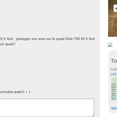
Dl X 4x4 , partagez vos avis sur le quad Dinli 700 Dl X 4x4
eur quad !
To
Les
(46
annuaire-quad.fr + 1
Vot