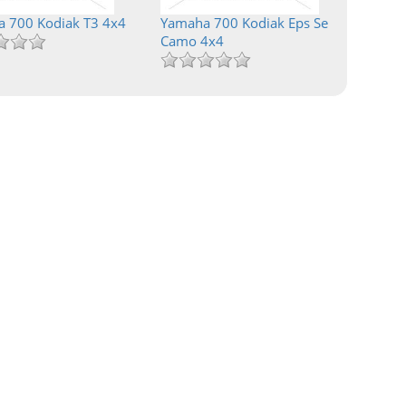
 700 Kodiak T3 4x4
Yamaha 700 Kodiak Eps Se
Camo 4x4