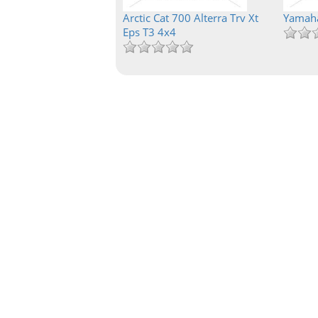
Arctic Cat 700 Alterra Trv Xt
Yamaha
Eps T3 4x4