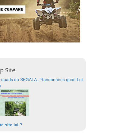
p Site
 quads du SEGALA - Randonnées quad Lot
)
re site ici ?