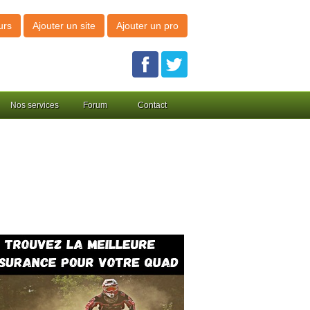
urs
Ajouter un site
Ajouter un pro
Nos services
Forum
Contact