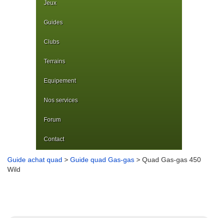
Jeux
Guides
Clubs
Terrains
Equipement
Nos services
Forum
Contact
Guide achat quad
>
Guide quad Gas-gas
> Quad Gas-gas 450
Wild