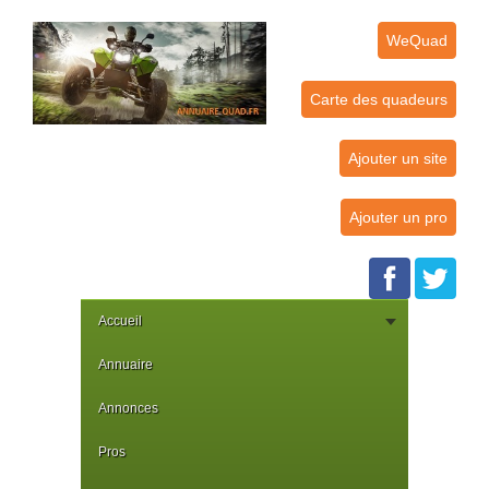
WeQuad
Carte des quadeurs
Ajouter un site
Ajouter un pro
Accueil
Annuaire
Annonces
Pros