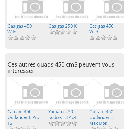
Gas-gas 450
Gas-gas 250 K
Gas-gas 450
Wild
Wild
Ces autres quads 450 cm3 peuvent vous
intéresser
Can-am 450
Yamaha 450
Can-am 450
Outlander L Pro
Kodiak T3 4x4
Outlander L
T3
Max Dps