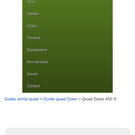
Jeux
Guides
Clubs
Terrains
Equipement
Nos services
Forum
Contact
Guide achat quad
>
Guide quad Goes
> Quad Goes 450 X