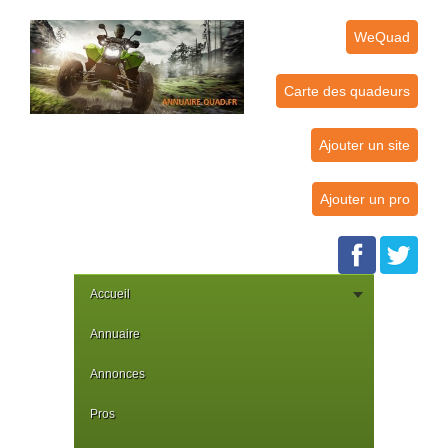
WeQuad
Carte des quadeurs
Ajouter un site
Ajouter un pro
Accueil
Annuaire
Annonces
Pros