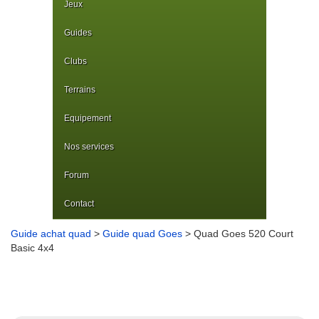
Jeux
Guides
Clubs
Terrains
Equipement
Nos services
Forum
Contact
Guide achat quad
>
Guide quad Goes
> Quad Goes 520 Court
Basic 4x4