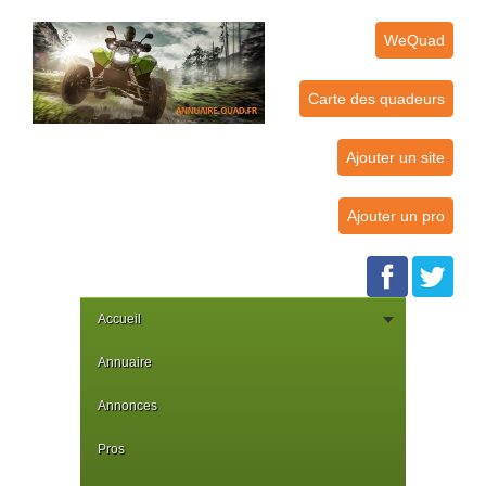
WeQuad
Carte des quadeurs
Ajouter un site
Ajouter un pro
Accueil
Annuaire
Annonces
Pros