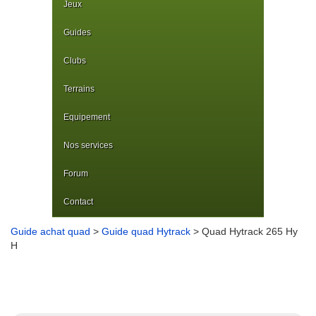
Jeux
Guides
Clubs
Terrains
Equipement
Nos services
Forum
Contact
Guide achat quad
>
Guide quad Hytrack
> Quad Hytrack 265 Hy
H