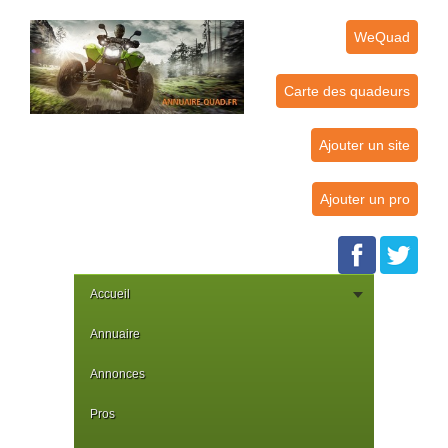
WeQuad
Carte des quadeurs
Ajouter un site
Ajouter un pro
Accueil
Annuaire
Annonces
Pros