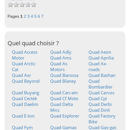
Pages
1
2
3
4
5
6
7
Quel quad choisir ?
Quad Access
Quad Adly
Quad Aeon
Motor
Quad Ams
Quad Aprilia
Quad Arctic
Quad As
Quad Ax-
Cat
Motors
roads
Quad Axr
Quad Barossa
Quad Bashan
Quad Beyond
Quad Blaney
Quad
Bombardier
Quad Buyang
Quad Can-am
Quad Carvos
Quad Cectek
Quad Cf Moto
Quad Cpi
Quad Daelim
Quad Delta
Quad Derbi
Mics
Quad Dinli
Quad E-ton
Quad Explorer
Quad Factory
Bike
Quad Fym
Quad Gamax
Quad Gas-gas