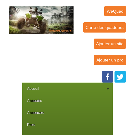
WeQuad
Carte des quadeurs
Ajouter un site
Ajouter un pro
Accueil
Annuaire
Annonces
Pros