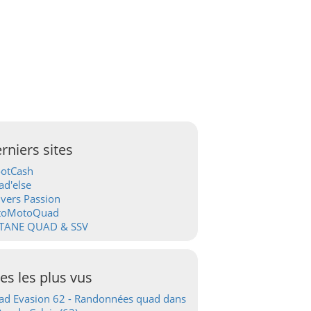
rniers sites
ootCash
d'else
vers Passion
toMotoQuad
TANE QUAD & SSV
tes les plus vus
d Evasion 62 - Randonnées quad dans