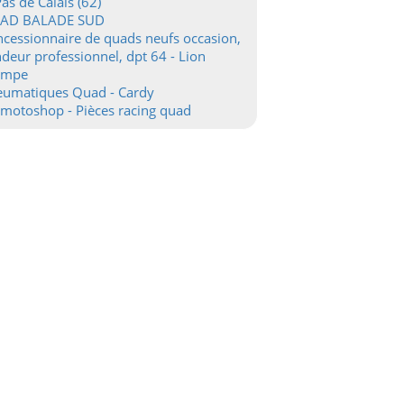
Pas de Calais (62)
AD BALADE SUD
cessionnaire de quads neufs occasion,
deur professionnel, dpt 64 - Lion
ampe
eumatiques Quad - Cardy
motoshop - Pièces racing quad