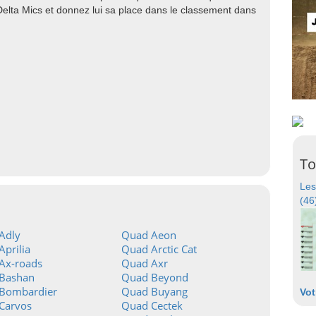
Delta Mics et donnez lui sa place dans le classement dans
To
Les
(46
Adly
Quad Aeon
prilia
Quad Arctic Cat
Ax-roads
Quad Axr
Bashan
Quad Beyond
Bombardier
Quad Buyang
Vot
Carvos
Quad Cectek