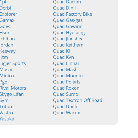
Cpi
Quad Daelim
Derbi
Quad Dinli
Explorer
Quad Factory Bike
 Gamax
Quad Gas-gas
Goes
Quad Gowinn
Hsun
Quad Hyosung
Ichiban
Quad Jianshee
Jordan
Quad Kaitham
Keeway
Quad Kl
Ktm
Quad Kvn
igier Sports
Quad Linhai
Masai
Quad Mash
Minico
Quad Monnier
Pgo
Quad Polaris
Rival Motors
Quad Roxon
Skygo Lifan
Quad Sumo
 Sym
Quad Textron Off Road
Triton
Quad Unilli
Vastro
Quad Wacox
Yazuka