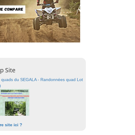
p Site
 quads du SEGALA - Randonnées quad Lot
)
re site ici ?