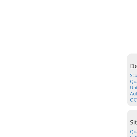
De
Sc
Qua
Uni
Au
OC
Si
Qua