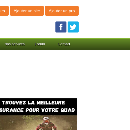
urs
Ajouter un site
Ajouter un pro
Nos services
Forum
Contact