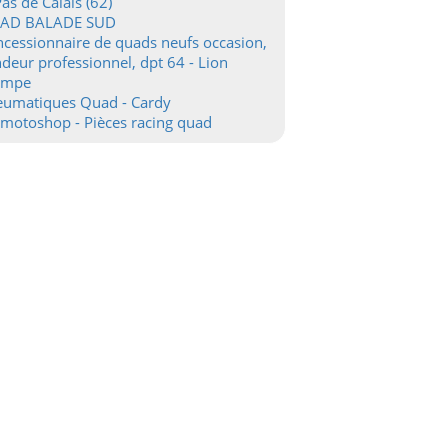
Pas de Calais (62)
AD BALADE SUD
cessionnaire de quads neufs occasion,
deur professionnel, dpt 64 - Lion
ampe
eumatiques Quad - Cardy
motoshop - Pièces racing quad