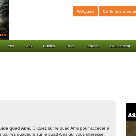
WeQuad
Carte des quade
Pros
Jeux
Guides
Clubs
Terrains
Equipement
guide quad Ams
. Cliquez sur le quad Ams pour accéder à
s par les quadeurs sur le quad Ams qui vous intéresse.