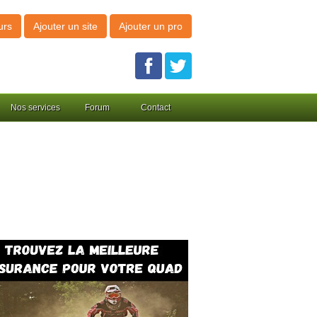
urs
Ajouter un site
Ajouter un pro
Nos services
Forum
Contact