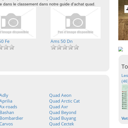
ce dans le classement dans notre guide d'achat quad.
50 Fe
Ams 50 Dn
To
Les
(46
Adly
Quad Aeon
prilia
Quad Arctic Cat
Ax-roads
Quad Axr
Bashan
Quad Beyond
Bombardier
Quad Buyang
Vot
Carvos
Quad Cectek