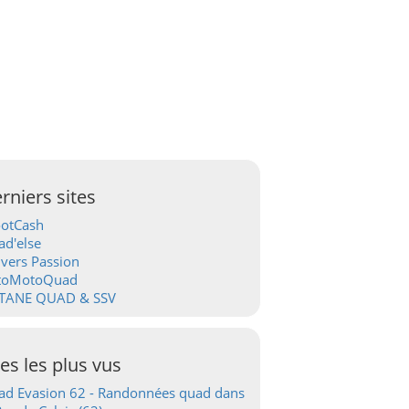
rniers sites
ootCash
d'else
vers Passion
toMotoQuad
TANE QUAD & SSV
tes les plus vus
d Evasion 62 - Randonnées quad dans