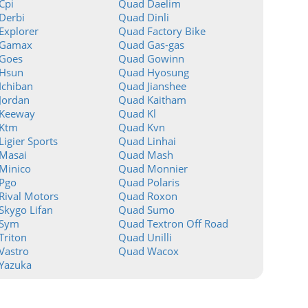
Cpi
Quad Daelim
Derbi
Quad Dinli
Explorer
Quad Factory Bike
 Gamax
Quad Gas-gas
Goes
Quad Gowinn
Hsun
Quad Hyosung
Ichiban
Quad Jianshee
Jordan
Quad Kaitham
Keeway
Quad Kl
Ktm
Quad Kvn
igier Sports
Quad Linhai
Masai
Quad Mash
Minico
Quad Monnier
Pgo
Quad Polaris
Rival Motors
Quad Roxon
Skygo Lifan
Quad Sumo
 Sym
Quad Textron Off Road
Triton
Quad Unilli
Vastro
Quad Wacox
Yazuka