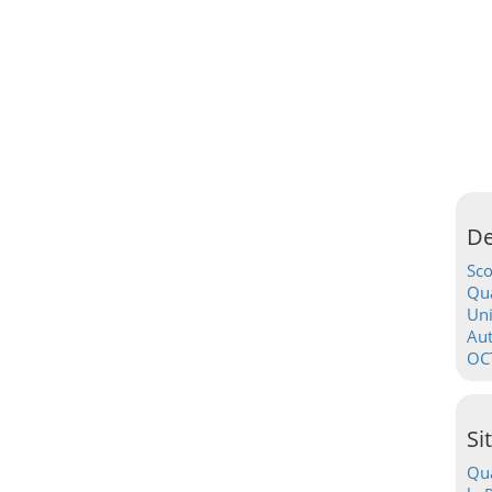
De
Sc
Qua
Uni
Au
OC
Si
Qua