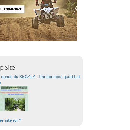
p Site
 quads du SEGALA - Randonnées quad Lot
)
re site ici ?