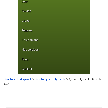
Jeux
Guides
Clubs
Terrains
Equipement
Nos services
Forum
Contact
Guide achat quad
>
Guide quad Hytrack
> Quad Hytrack 320 Hy
4x2