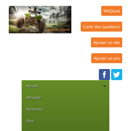
WeQuad
Carte des quadeurs
Ajouter un site
Ajouter un pro
Accueil
Annuaire
Annonces
Pros