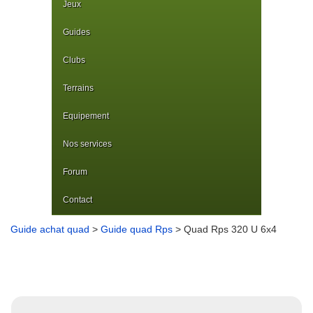
Jeux
Guides
Clubs
Terrains
Equipement
Nos services
Forum
Contact
Guide achat quad
>
Guide quad Rps
> Quad Rps 320 U 6x4