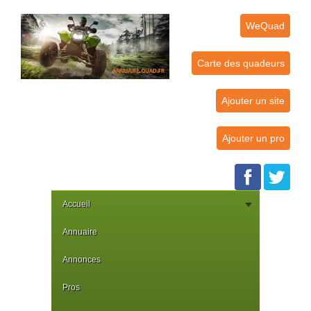
WeQuad
Carte des quadeurs
Ajouter un site
Ajouter un pro
Accueil
Annuaire
Annonces
Pros