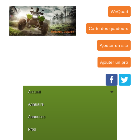
WeQuad
Carte des quadeurs
Ajouter un site
Ajouter un pro
Accueil
Annuaire
Annonces
Pros