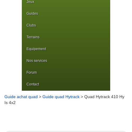
Jeux
Guides
Clubs
Terrains
Equipement
Nos services
Forum
Contact
Guide achat quad
>
Guide quad Hytrack
> Quad Hytrack 410 Hy
Is 4x2