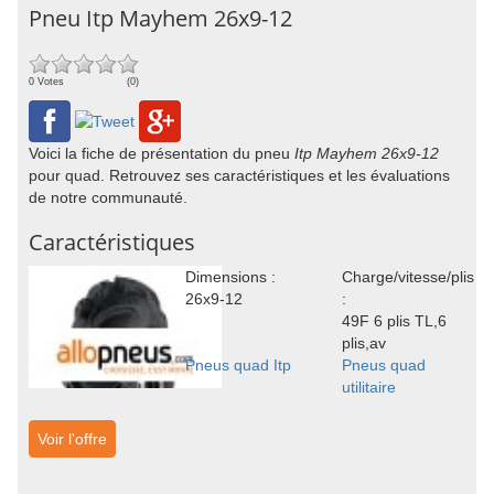
Pneu Itp Mayhem 26x9-12
0 Votes
(0)
Voici la fiche de présentation du pneu
Itp Mayhem 26x9-12
pour quad. Retrouvez ses caractéristiques et les évaluations
de notre communauté.
Caractéristiques
Dimensions :
Charge/vitesse/plis
26x9-12
:
49F 6 plis TL,6
plis,av
Pneus quad Itp
Pneus quad
utilitaire
Voir l'offre