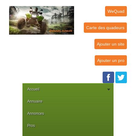
WeQuad
Carte des quadeurs
Ajouter un site
Ajouter un pro
Accueil
Annuaire
Annonces
Pros