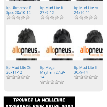
Itp Ultracross R
Itp Mud Lite Ii
Itp Mud Lite At
Spec 28x10-12
27x9-12
24x10-11
Itp Mud Lite Xtr
Itp Mega
Itp Mud Lite Ii
26x11-12
Mayhem 27x9-
30x9-14
14