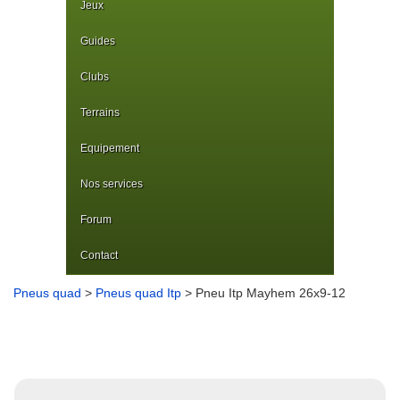
Jeux
Guides
Clubs
Terrains
Equipement
Nos services
Forum
Contact
Pneus quad
>
Pneus quad Itp
> Pneu Itp Mayhem 26x9-12