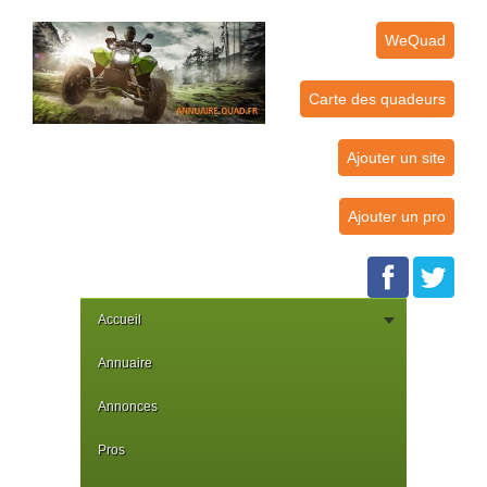
WeQuad
Carte des quadeurs
Ajouter un site
Ajouter un pro
Accueil
Annuaire
Annonces
Pros