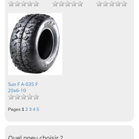
Sun F A-035 F
20x6-10
Pages
1
2
3
4
5
Quel pneu choisir ?