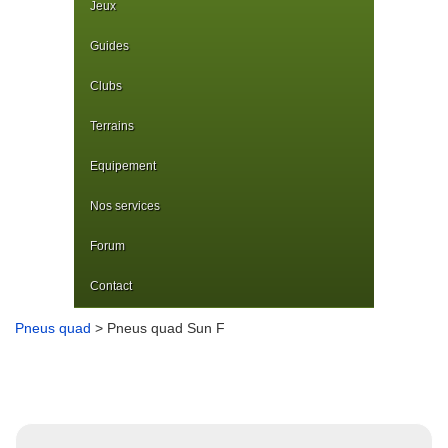
Jeux
Guides
Clubs
Terrains
Equipement
Nos services
Forum
Contact
Pneus quad
> Pneus quad Sun F