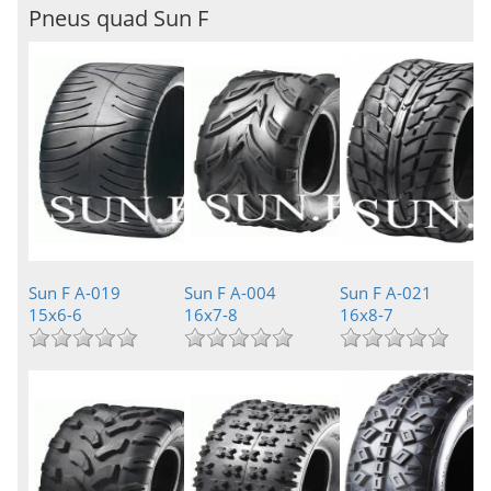
Pneus quad Sun F
Sun F A-019
Sun F A-004
Sun F A-021
15x6-6
16x7-8
16x8-7