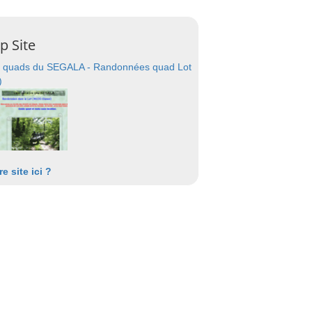
p Site
 quads du SEGALA - Randonnées quad Lot
)
re site ici ?