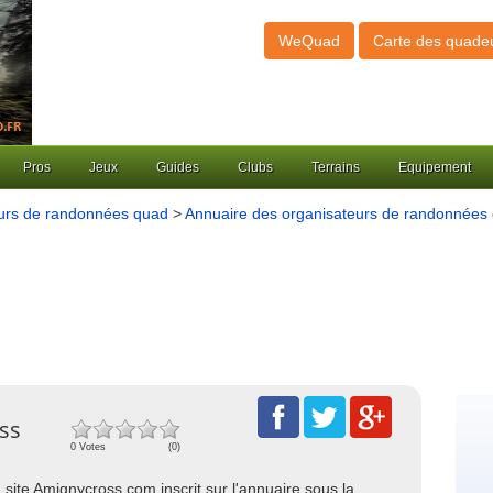
WeQuad
Carte des quade
Pros
Jeux
Guides
Clubs
Terrains
Equipement
eurs de randonnées quad
>
Annuaire des organisateurs de randonnées 
oss
0 Votes
(0)
 site Amignycross.com inscrit sur l'annuaire sous la