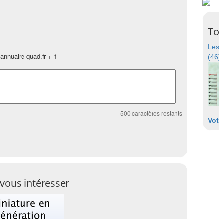
To
Les
annuaire-quad.fr + 1
(46
500
caractères restants
Vot
vous intéresser