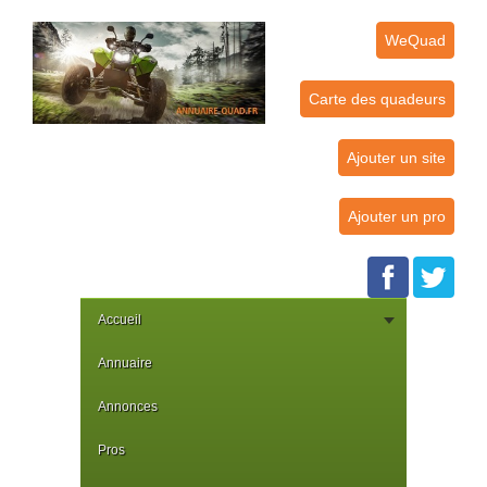
WeQuad
Carte des quadeurs
Ajouter un site
Ajouter un pro
Accueil
Annuaire
Annonces
Pros