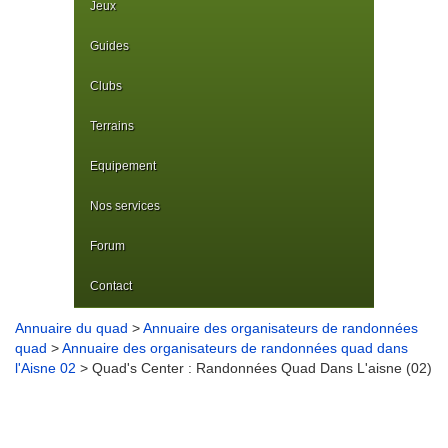
Jeux
Guides
Clubs
Terrains
Equipement
Nos services
Forum
Contact
Annuaire du quad
>
Annuaire des organisateurs de randonnées
quad
>
Annuaire des organisateurs de randonnées quad dans
l'Aisne 02
> Quad's Center : Randonnées Quad Dans L'aisne (02)