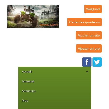
WeQuad
Carte des quadeurs
Ajouter un site
Ajouter un pro
Accueil
Annuaire
Annonces
Pros