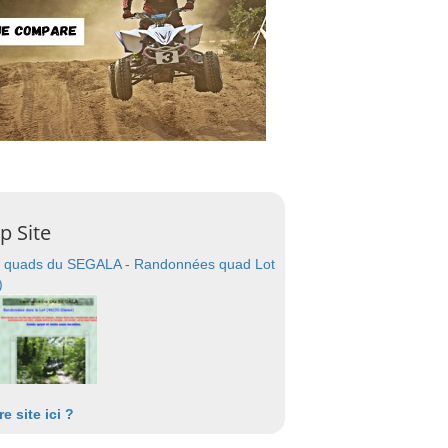
p Site
 quads du SEGALA - Randonnées quad Lot
)
re site ici ?