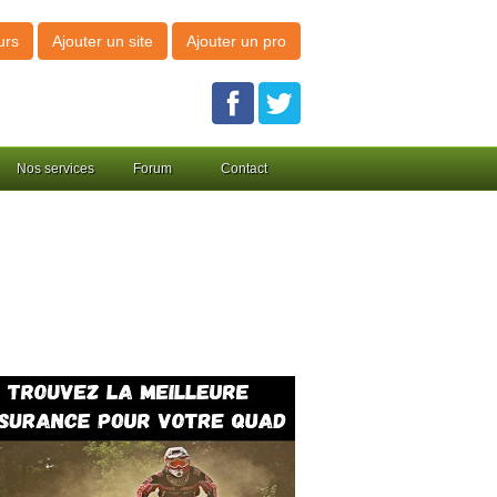
urs
Ajouter un site
Ajouter un pro
Nos services
Forum
Contact