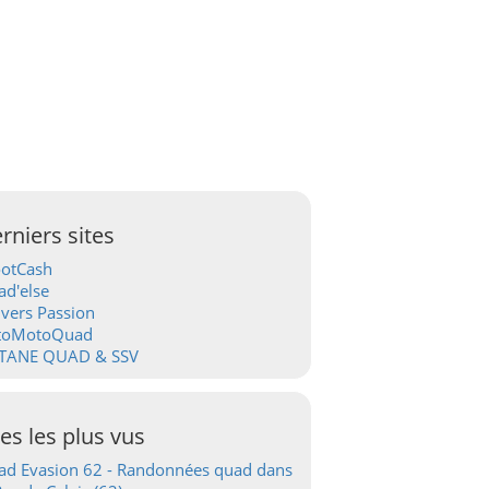
rniers sites
ootCash
d'else
vers Passion
toMotoQuad
TANE QUAD & SSV
tes les plus vus
d Evasion 62 - Randonnées quad dans