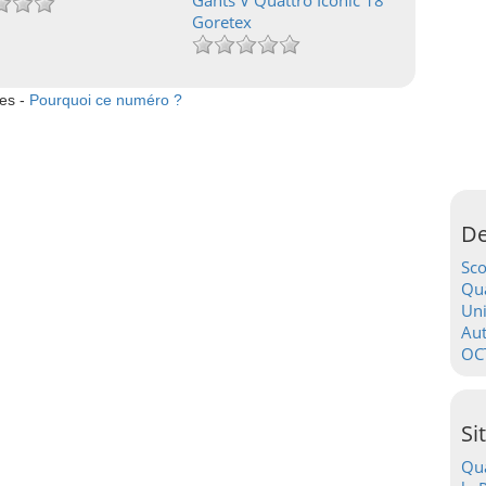
Gants V Quattro Iconic 18
Goretex
tes -
Pourquoi ce numéro ?
De
Sc
Qua
Uni
Au
OC
Si
Qua