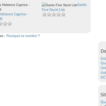
Gants
Five Stunt Lite
elstons Caprice -
ft
tes -
Pourquoi ce numéro ?
De
Sc
Qua
Uni
Au
OC
Si
Qua