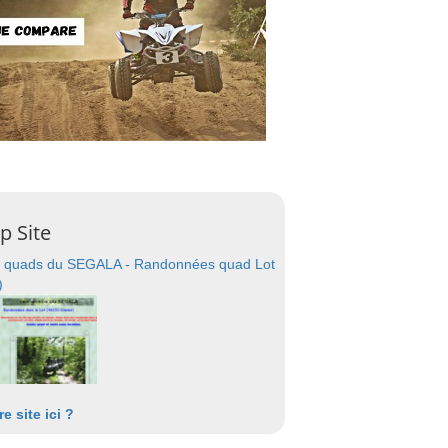
p Site
 quads du SEGALA - Randonnées quad Lot
)
re site ici ?