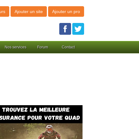
urs
Ajouter un site
Ajouter un pro
Nos services
Forum
Contact