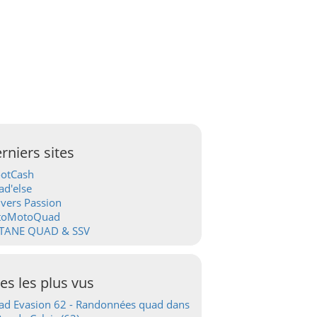
rniers sites
ootCash
d'else
vers Passion
toMotoQuad
TANE QUAD & SSV
tes les plus vus
d Evasion 62 - Randonnées quad dans