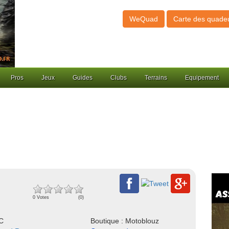
WeQuad
Carte des quade
Pros
Jeux
Guides
Clubs
Terrains
Equipement
0 Votes
(0)
NC
Boutique : Motoblouz