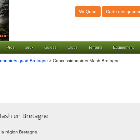
WeQuad
Carte des quade
Pros
Jeux
Guides
Clubs
Terrains
Equipement
onnaires quad Bretagne
> Concessionnaires Mash Bretagne
Mash en Bretagne
 la région Bretagne.