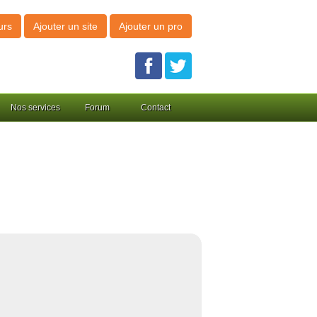
urs
Ajouter un site
Ajouter un pro
Nos services
Forum
Contact