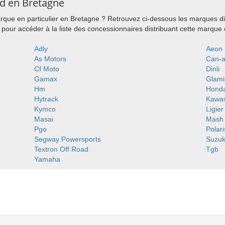
d en Bretagne
que en particulier en Bretagne ? Retrouvez ci-dessous les marques di
our accéder à la liste des concessionnaires distribuant cette marque
Adly
Aeon
As Motors
Can-
Cf Moto
Dinli
Gamax
Glami
Hm
Hond
Hytrack
Kawas
Kymco
Ligier
Masai
Mash
Pgo
Polari
Segway Powersports
Suzuk
Textron Off Road
Tgb
Yamaha