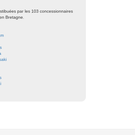
stibuées par les 103 concessionnaires
 en Bretagne.
am
s
a
aki
s
i