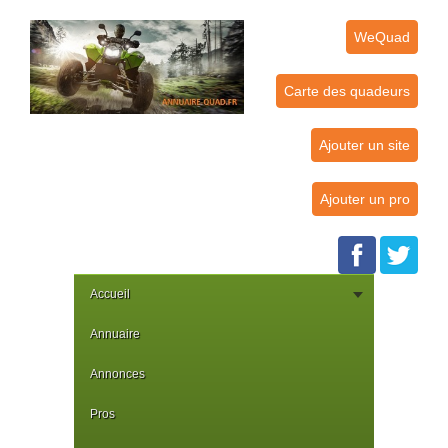
WeQuad
Carte des quadeurs
Ajouter un site
Ajouter un pro
Accueil
Annuaire
Annonces
Pros