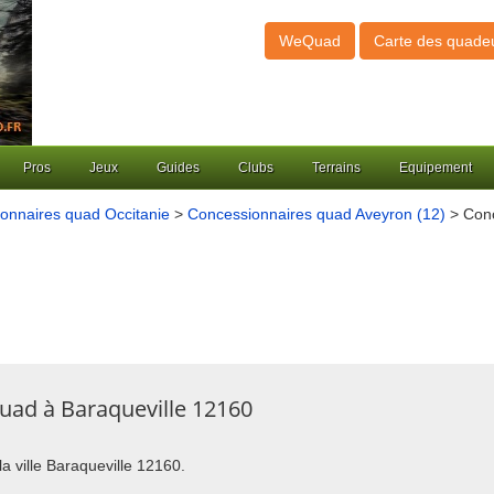
WeQuad
Carte des quade
Pros
Jeux
Guides
Clubs
Terrains
Equipement
onnaires quad Occitanie
>
Concessionnaires quad Aveyron (12)
> Conc
uad à Baraqueville 12160
la ville Baraqueville 12160.