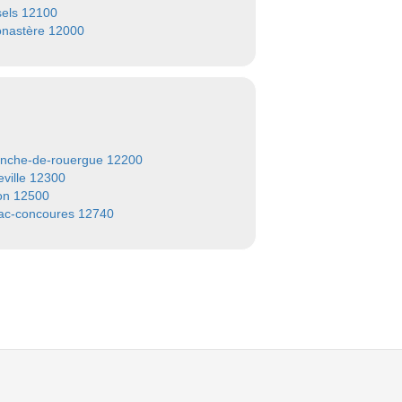
sels 12100
nastère 12000
ranche-de-rouergue 12200
ville 12300
on 12500
ac-concoures 12740