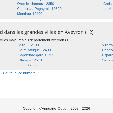
Onet-le-château 12850
Creis
Castelnau-Pégayrols 12620
Le Mo
Montlaur 12400
 dans les grandes villes en Aveyron (12)
villes majeures du département Aveyron (12) :
Millau 12100
Villef
Saint-affrique 12400
Decaze
Capdenac-gare 12700
Espali
Olemps 12510
Sebaz
Firmi 12300
 -
Pourquoi ce numéro ?
Copyright ©Annuaire-Quad.fr 2007 - 2026