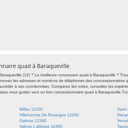
nnaire quad à Baraqueville
raqueville (12) ? La meilleure concession quad à Baraqueville ? Trou
rouvez les adresses et numéros de téléphones des concessionnaires qu
 accéder à ses coordonnées. Comparez les notes, consultez les expérie
aissez vous guider vers un bon concessionnaire quad à Baraqueville.T
Millau 12100
Saint
Villefranche De Rouergue 12200
Rieup
Gabriac 12340
Verso
Vabres L'abbaye 12400
Tauss