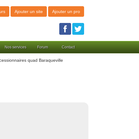
urs
Ajouter un site
Ajouter un pro
Nos services
Forum
Contact
essionnaires quad Baraqueville