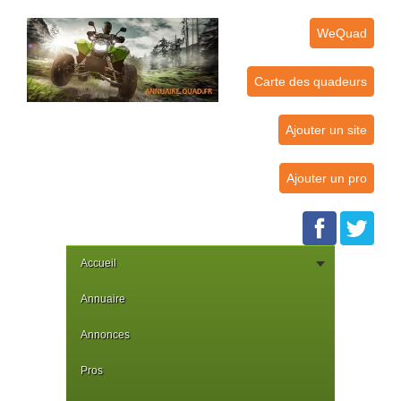
WeQuad
Carte des quadeurs
Ajouter un site
Ajouter un pro
Accueil
Annuaire
Annonces
Pros