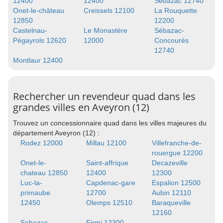
12400
12400
Sebazac 12740
Onet-le-château
Creissels 12100
La Rouquette
12850
12200
Castelnau-
Le Monastère
Sébazac-
Pégayrols 12620
12000
Concourès
12740
Montlaur 12400
Rechercher un revendeur quad dans les
grandes villes en Aveyron (12)
Trouvez un concessionnaire quad dans les villes majeures du
département Aveyron (12) :
Rodez 12000
Millau 12100
Villefranche-de-
rouergue 12200
Onet-le-
Saint-affrique
Decazeville
chateau 12850
12400
12300
Luc-la-
Capdenac-gare
Espalion 12500
primaube
12700
Aubin 12110
12450
Olemps 12510
Baraqueville
12160
Sebazac-
Firmi 12300