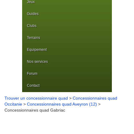
Jeux
Guides
Clubs
Terrains
Equipement
Nos services
Forum
Contact
Trouver un concessionnaire quad
>
Concessionnaires quad
Occitanie
>
Concessionnaires quad Aveyron (12)
>
Concessionnaires quad Gabriac