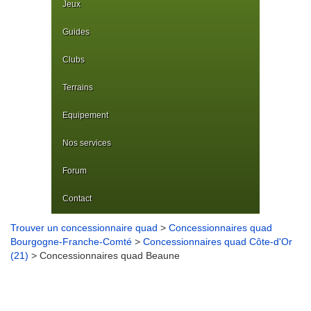
Jeux
Guides
Clubs
Terrains
Equipement
Nos services
Forum
Contact
Trouver un concessionnaire quad
>
Concessionnaires quad
Bourgogne-Franche-Comté
>
Concessionnaires quad Côte-d'Or
(21)
> Concessionnaires quad Beaune