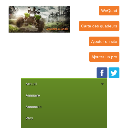
WeQuad
Carte des quadeurs
Ajouter un site
Ajouter un pro
Accueil
Annuaire
Annonces
Pros