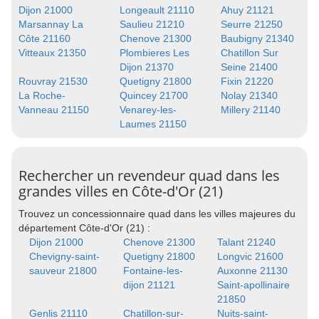
Dijon 21000
Longeault 21110
Ahuy 21121
Marsannay La
Saulieu 21210
Seurre 21250
Côte 21160
Chenove 21300
Baubigny 21340
Vitteaux 21350
Plombieres Les
Chatillon Sur
Dijon 21370
Seine 21400
Rouvray 21530
Quetigny 21800
Fixin 21220
La Roche-
Quincey 21700
Nolay 21340
Vanneau 21150
Venarey-les-
Millery 21140
Laumes 21150
Rechercher un revendeur quad dans les
grandes villes en Côte-d'Or (21)
Trouvez un concessionnaire quad dans les villes majeures du
département Côte-d'Or (21) :
Dijon 21000
Chenove 21300
Talant 21240
Chevigny-saint-
Quetigny 21800
Longvic 21600
sauveur 21800
Fontaine-les-
Auxonne 21130
dijon 21121
Saint-apollinaire
21850
Genlis 21110
Chatillon-sur-
Nuits-saint-