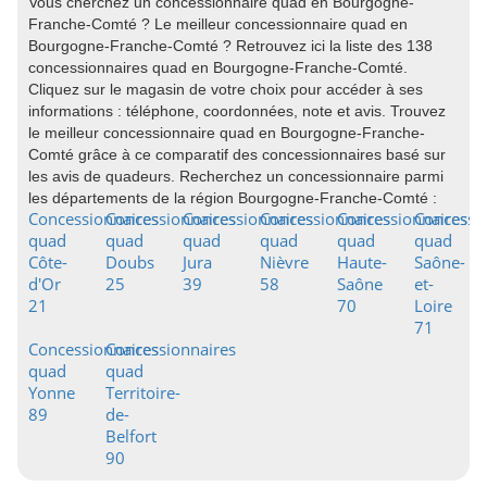
Vous cherchez un concessionnaire quad en Bourgogne-
Franche-Comté ? Le meilleur concessionnaire quad en
Bourgogne-Franche-Comté ? Retrouvez ici la liste des 138
concessionnaires quad en Bourgogne-Franche-Comté.
Cliquez sur le magasin de votre choix pour accéder à ses
informations : téléphone, coordonnées, note et avis. Trouvez
le meilleur concessionnaire quad en Bourgogne-Franche-
Comté grâce à ce comparatif des concessionnaires basé sur
les avis de quadeurs. Recherchez un concessionnaire parmi
les départements de la région Bourgogne-Franche-Comté :
Concessionnaires
Concessionnaires
Concessionnaires
Concessionnaires
Concessionnaires
Concessi
quad
quad
quad
quad
quad
quad
Côte-
Doubs
Jura
Nièvre
Haute-
Saône-
d'Or
25
39
58
Saône
et-
21
70
Loire
71
Concessionnaires
Concessionnaires
quad
quad
Yonne
Territoire-
89
de-
Belfort
90