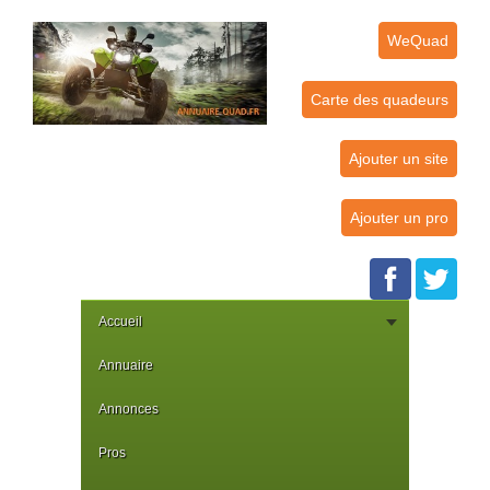
WeQuad
Carte des quadeurs
Ajouter un site
Ajouter un pro
Accueil
Annuaire
Annonces
Pros