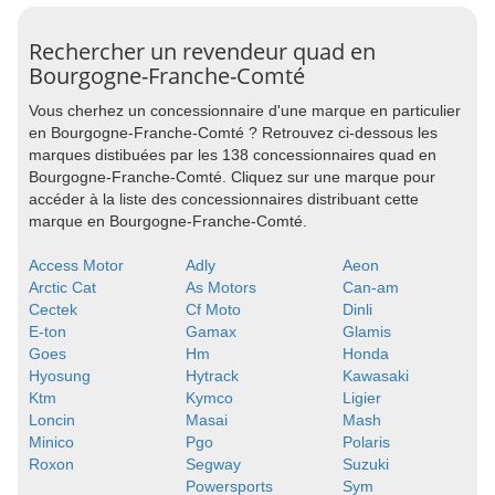
Rechercher un revendeur quad en
Bourgogne-Franche-Comté
Vous cherhez un concessionnaire d'une marque en particulier
en Bourgogne-Franche-Comté ? Retrouvez ci-dessous les
marques distibuées par les 138 concessionnaires quad en
Bourgogne-Franche-Comté. Cliquez sur une marque pour
accéder à la liste des concessionnaires distribuant cette
marque en Bourgogne-Franche-Comté.
Access Motor
Adly
Aeon
Arctic Cat
As Motors
Can-am
Cectek
Cf Moto
Dinli
E-ton
Gamax
Glamis
Goes
Hm
Honda
Hyosung
Hytrack
Kawasaki
Ktm
Kymco
Ligier
Loncin
Masai
Mash
Minico
Pgo
Polaris
Roxon
Segway
Suzuki
Powersports
Sym