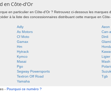
d en Côte-d'Or
que en particulier en Côte-d'Or ? Retrouvez ci-dessous les marques d
éder à la liste des concessionnaires distribuant cette marque en Côte-
Adly
Aeon
As Motors
Can-
Cf Moto
Dinli
Gamax
Glami
Hm
Hond
Hytrack
Kawas
Kymco
Ligier
Masai
Mash
Pgo
Polari
Segway Powersports
Suzuk
Textron Off Road
Tgb
Yamaha
tes -
Pourquoi ce numéro ?