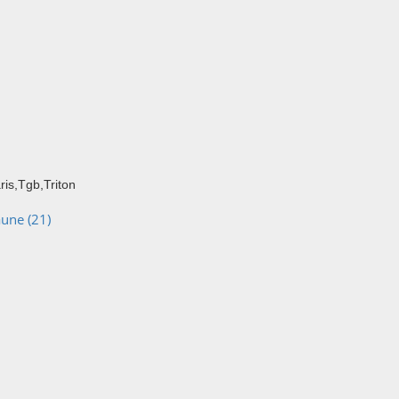
is,Tgb,Triton
une (21)