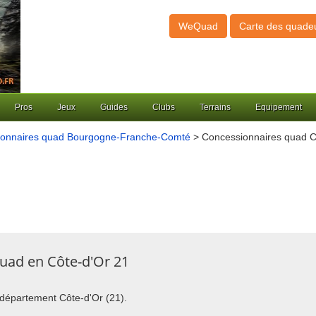
WeQuad
Carte des quade
Pros
Jeux
Guides
Clubs
Terrains
Equipement
ionnaires quad Bourgogne-Franche-Comté
> Concessionnaires quad C
uad en Côte-d'Or 21
u département Côte-d'Or (21).