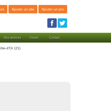
urs
Ajouter un site
Ajouter un pro
Nos services
Forum
Contact
ôte-d'Or (21)