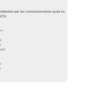
istibuées par les concessionnaires quad en
d'Or.
am
s
a
aki
s
i