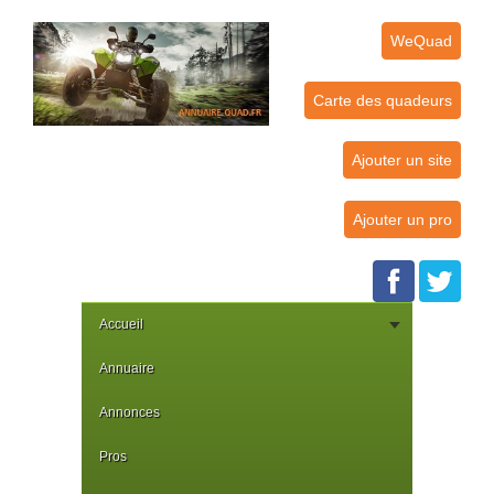
WeQuad
Carte des quadeurs
Ajouter un site
Ajouter un pro
Accueil
Annuaire
Annonces
Pros