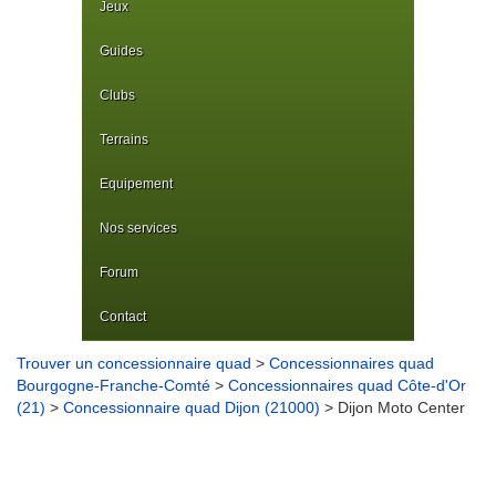
Jeux
Guides
Clubs
Terrains
Equipement
Nos services
Forum
Contact
Trouver un concessionnaire quad
>
Concessionnaires quad
Bourgogne-Franche-Comté
>
Concessionnaires quad Côte-d'Or
(21)
>
Concessionnaire quad Dijon (21000)
> Dijon Moto Center