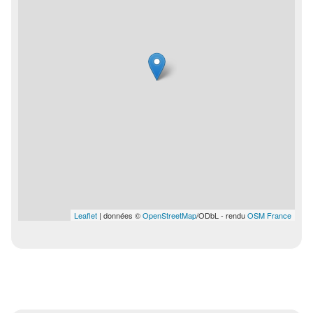
Leaflet
| données ©
OpenStreetMap
/ODbL - rendu
OSM France