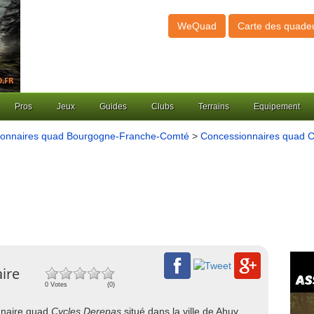
WeQuad
Carte des quade
Pros
Jeux
Guides
Clubs
Terrains
Equipement
ionnaires quad Bourgogne-Franche-Comté
>
Concessionnaires quad C
ire
0 Votes
(0)
onnaire quad
Cycles Derepas
situé dans la ville de Ahuy,