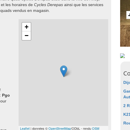
et les horaires de
Cycles Derepas
ainsi que les services
e quads vendus en magasin.
+
−
Co
Dij
z
Gar
 :
Pgo
Au
pour
2 R
K2
Rou
Leaflet
| données ©
OpenStreetMap
/ODbL - rendu
OSM