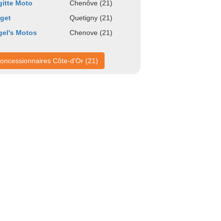
gitte Moto
Chenôve (21)
get
Quetigny (21)
el's Motos
Chenove (21)
oncessionnaires Côte-d'Or (21)