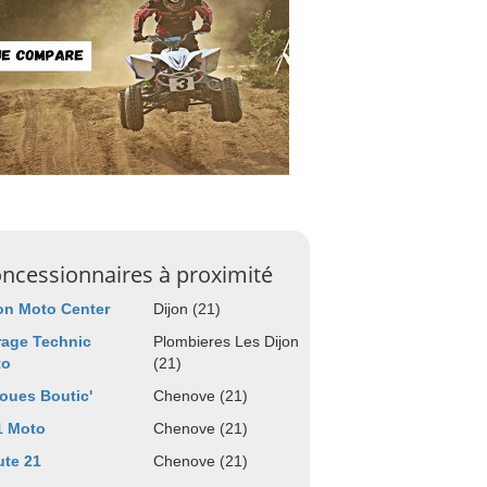
ncessionnaires à proximité
on Moto Center
Dijon (21)
age Technic
Plombieres Les Dijon
to
(21)
oues Boutic'
Chenove (21)
1 Moto
Chenove (21)
te 21
Chenove (21)