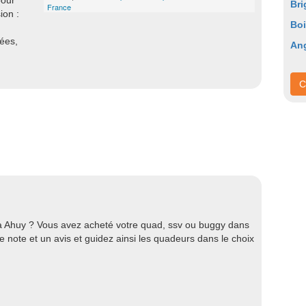
pour
Bri
France
ion :
Boi
nées,
Ang
C
à Ahuy ? Vous avez acheté votre quad, ssv ou buggy dans
 note et un avis et guidez ainsi les quadeurs dans le choix