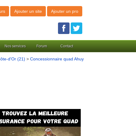
urs
Ajouter un site
Ajouter un pro
Nos services
Forum
Contact
ôte-d'Or (21)
>
Concessionnaire quad Ahuy