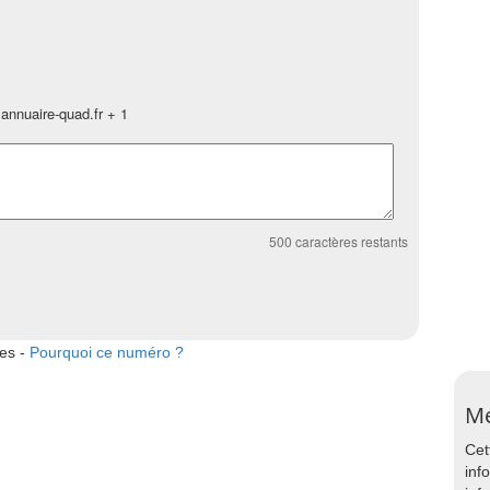
annuaire-quad.fr + 1
500
caractères restants
tes -
Pourquoi ce numéro ?
Me
Cet
inf