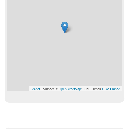
Leaflet
| données ©
OpenStreetMap
/ODbL - rendu
OSM France