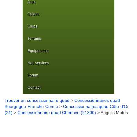
Jeux
Guides
Clubs
Terrains
Equipement
Nos services
Forum
Contact
Trouver un concessionnaire quad
>
Concessionnaires quad
Bourgogne-Franche-Comté
>
Concessionnaires quad Côte-d'Or
(21)
>
Concessionnaire quad Chenove (21300)
> Angel's Motos