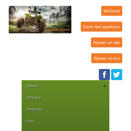
WeQuad
Carte des quadeurs
Ajouter un site
Ajouter un pro
Accueil
Annuaire
Annonces
Pros