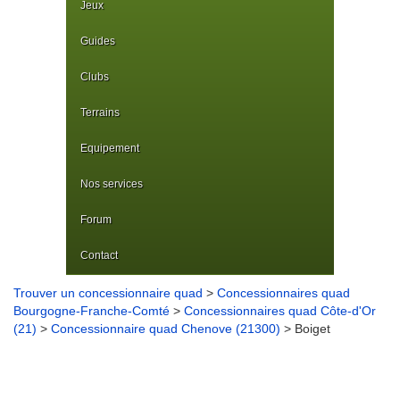
Jeux
Guides
Clubs
Terrains
Equipement
Nos services
Forum
Contact
Trouver un concessionnaire quad
>
Concessionnaires quad
Bourgogne-Franche-Comté
>
Concessionnaires quad Côte-d'Or
(21)
>
Concessionnaire quad Chenove (21300)
> Boiget