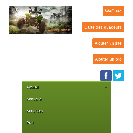
WeQuad
Carte des quadeurs
Ajouter un site
Ajouter un pro
Accueil
Annuaire
Annonces
Pros