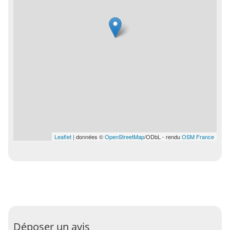
Leaflet
| données ©
OpenStreetMap
/ODbL - rendu
OSM France
Déposer un avis