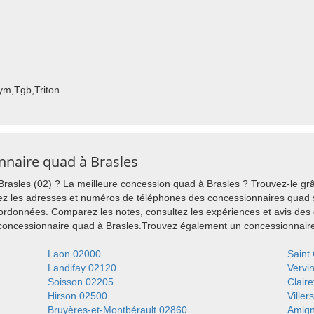
Sym,Tgb,Triton
nnaire quad à Brasles
rasles (02) ? La meilleure concession quad à Brasles ? Trouvez-le grâ
ez les adresses et numéros de téléphones des concessionnaires quad s
oordonnées. Comparez les notes, consultez les expériences et avis des
 concessionnaire quad à Brasles.Trouvez également un concessionnaire 
Laon 02000
Saint
Landifay 02120
Vervi
Soisson 02205
Clair
Hirson 02500
Viller
Bruyères-et-Montbérault 02860
Amign