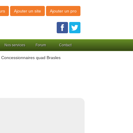
urs
Ajouter un site
Ajouter un pro
Nos services
Forum
Contact
 Concessionnaires quad Brasles