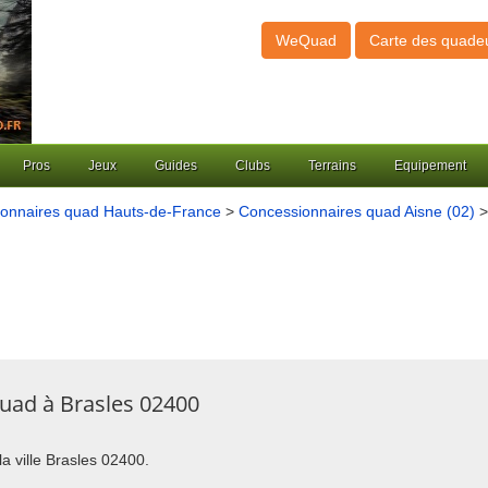
WeQuad
Carte des quade
Pros
Jeux
Guides
Clubs
Terrains
Equipement
onnaires quad Hauts-de-France
>
Concessionnaires quad Aisne (02)
>
uad à Brasles 02400
la ville Brasles 02400.