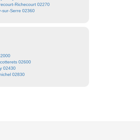
ecourt-Richecourt 02270
-sur-Serre 02360
02000
s-cotterets 02600
y 02430
michel 02830