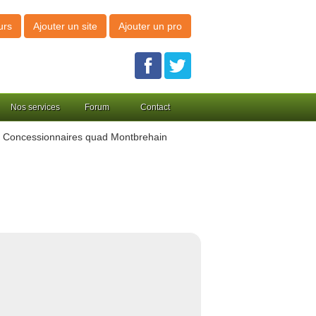
urs
Ajouter un site
Ajouter un pro
Nos services
Forum
Contact
 Concessionnaires quad Montbrehain