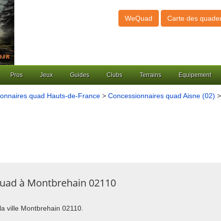
WeQuad
Carte des quade
Pros
Jeux
Guides
Clubs
Terrains
Equipement
onnaires quad Hauts-de-France
>
Concessionnaires quad Aisne (02)
>
quad à Montbrehain 02110
 la ville Montbrehain 02110.