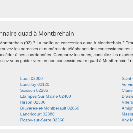
onnaire quad à Montbrehain
ontbrehain (02) ? La meilleure concession quad à Montbrehain ? Trou
rouvez les adresses et numéros de téléphones des concessionnaires q
 accéder à ses coordonnées. Comparez les notes, consultez les expérie
aissez vous guider vers un bon concessionnaire quad à Montbrehain.T
Laon 02000
Saint
Landifay 02120
Vervi
Soisson 02205
Clair
Etampes Sur Marne 02400
Brasl
Hirson 02500
Viller
Bruyères-et-Montbérault 02860
Amign
Landricourt 02380
Mesbr
Rozoy-sur-Serre 02360
Any M