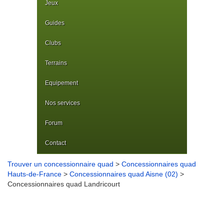
Jeux
Guides
Clubs
Terrains
Equipement
Nos services
Forum
Contact
Trouver un concessionnaire quad
>
Concessionnaires quad
Hauts-de-France
>
Concessionnaires quad Aisne (02)
>
Concessionnaires quad Landricourt