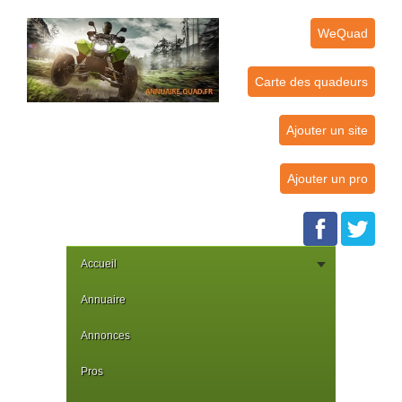
WeQuad
Carte des quadeurs
Ajouter un site
Ajouter un pro
Accueil
Annuaire
Annonces
Pros