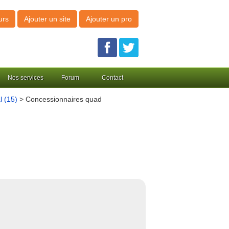
urs
Ajouter un site
Ajouter un pro
Nos services
Forum
Contact
l (15)
> Concessionnaires quad