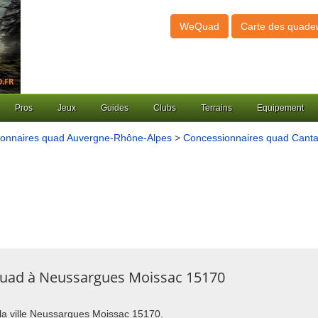
WeQuad
Carte des quade
Pros
Jeux
Guides
Clubs
Terrains
Equipement
onnaires quad Auvergne-Rhône-Alpes
>
Concessionnaires quad Canta
quad à Neussargues Moissac 15170
 la ville Neussargues Moissac 15170.