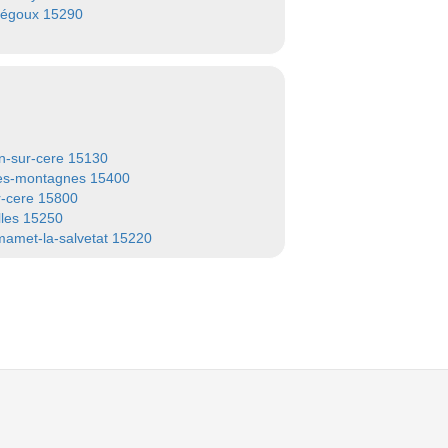
égoux 15290
n-sur-cere 15130
es-montagnes 15400
r-cere 15800
les 15250
mamet-la-salvetat 15220