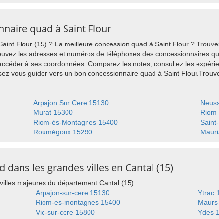
nnaire quad à Saint Flour
int Flour (15) ? La meilleure concession quad à Saint Flour ? Trouvez
ouvez les adresses et numéros de téléphones des concessionnaires quad
 accéder à ses coordonnées. Comparez les notes, consultez les expérie
issez vous guider vers un bon concessionnaire quad à Saint Flour.Tro
Arpajon Sur Cere 15130
Neuss
Murat 15300
Riom 
Riom-ès-Montagnes 15400
Saint
Roumégoux 15290
Mauri
dans les grandes villes en Cantal (15)
villes majeures du département Cantal (15) :
Arpajon-sur-cere 15130
Ytrac 
Riom-es-montagnes 15400
Maurs
Vic-sur-cere 15800
Ydes 