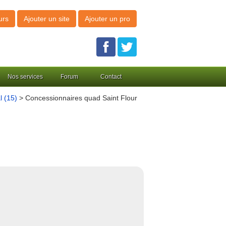
urs
Ajouter un site
Ajouter un pro
Nos services
Forum
Contact
l (15)
> Concessionnaires quad Saint Flour