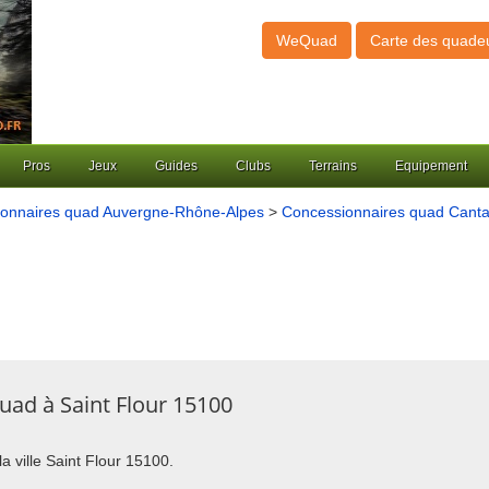
WeQuad
Carte des quade
Pros
Jeux
Guides
Clubs
Terrains
Equipement
onnaires quad Auvergne-Rhône-Alpes
>
Concessionnaires quad Canta
uad à Saint Flour 15100
la ville Saint Flour 15100.